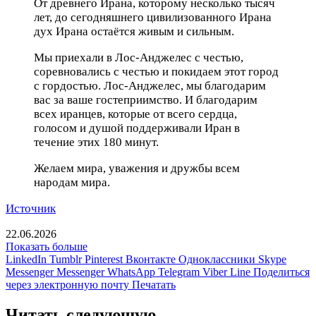
От древнего Ирана, которому несколько тысяч
лет, до сегодняшнего цивилизованного Ирана
дух Ирана остаётся живым и сильным.
Мы приехали в Лос-Анджелес с честью,
соревновались с честью и покидаем этот город
с гордостью. Лос-Анджелес, мы благодарим
вас за ваше гостеприимство.
И благодарим
всех иранцев, которые от всего сердца,
голосом и душой поддерживали Иран в
течение этих 180 минут.
Желаем мира, уважения и дружбы всем
народам мира.
Источник
22.06.2026
Показать больше
LinkedIn
Tumblr
Pinterest
Вконтакте
Одноклассники
Skype
Messenger
Messenger
WhatsApp
Telegram
Viber
Line
Поделиться
через электронную почту
Печатать
Читать следующую