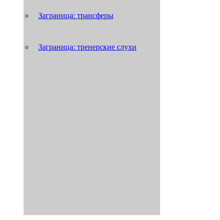
Заграница: трансферы
Заграница: тренерские слухи