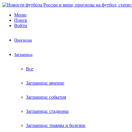
Меню
Поиск
Войти
Прогнозы
Заграница
Все
Заграница: мнение
Заграница: события
Заграница: стадионы
Заграница: травмы и болезни