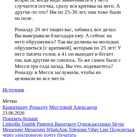
случается осечка, сразу вся критика на него. А
другие-то что? Им по 25-30 лет, они тоже были
на поле.
Роналду 20 лет тащил вас, забивал, все делал.
Вы выигрывали благодаря ему. А сейчас на
него обрушились? Так вы должны на молодых
обрушиться [с критикой], которым по 25 лет! У
него тысяча голов, в 41 он выходит и бегает
так, как другим не снилось. То же самое было с
Месси три года назад. Вы что, издеваетесь?
Роналду и Месси заслужили, чтобы их
целовали во все места.
Источник
Метки
Криштиану Роналду
Мостовой Александр
23.06.2026
Показать больше
LinkedIn
Tumblr
Pinterest
Вконтакте
Одноклассники
Skype
Messenger
Messenger
WhatsApp
Telegram
Viber
Line
Поделиться
через электронную почту
Печатать