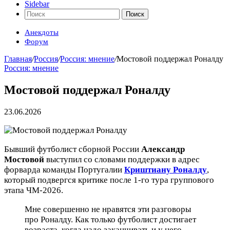
Sidebar
Поиск
Анекдоты
Форум
Главная
/
Россия
/
Россия: мнение
/
Мостовой поддержал Роналду
Россия: мнение
Мостовой поддержал Роналду
23.06.2026
Бывший футболист сборной России
Александр
Мостовой
выступил со словами поддержки в адрес
форварда команды Португалии
Криштиану Роналду
,
который подвергся критике после 1-го тура группового
этапа ЧМ-2026.
Мне совершенно не нравятся эти разговоры
про Роналду. Как только футболист достигает
возраста, когда надо заканчивать и у него