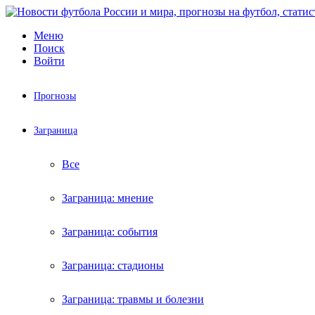
Меню
Поиск
Войти
Прогнозы
Заграница
Все
Заграница: мнение
Заграница: события
Заграница: стадионы
Заграница: травмы и болезни