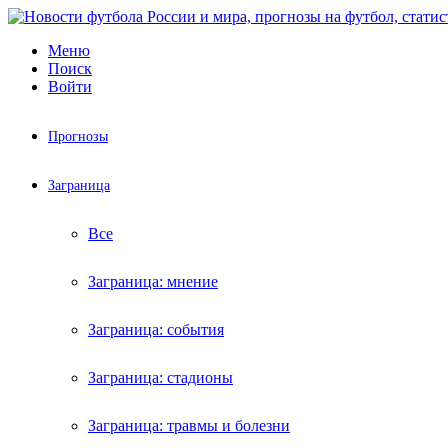
Меню
Поиск
Войти
Прогнозы
Заграница
Все
Заграница: мнение
Заграница: события
Заграница: стадионы
Заграница: травмы и болезни