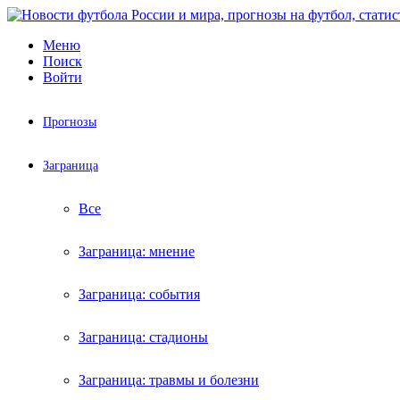
Меню
Поиск
Войти
Прогнозы
Заграница
Все
Заграница: мнение
Заграница: события
Заграница: стадионы
Заграница: травмы и болезни