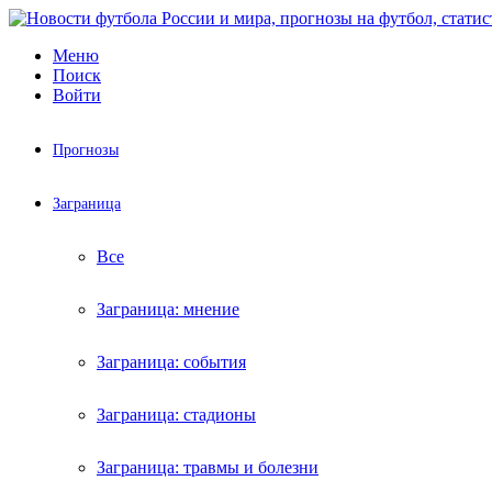
Меню
Поиск
Войти
Прогнозы
Заграница
Все
Заграница: мнение
Заграница: события
Заграница: стадионы
Заграница: травмы и болезни