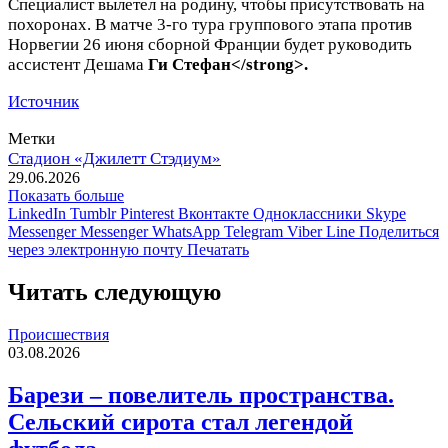
Специалист вылетел на родину, чтобы присутствовать на
похоронах. В матче 3-го тура группового этапа против
Норвегии 26 июня сборной Франции будет руководить
ассистент Дешама
Ги Стефан<
/strong>.
Источник
Метки
Стадион «Джилетт Стэдиум»
29.06.2026
Показать больше
LinkedIn
Tumblr
Pinterest
Вконтакте
Одноклассники
Skype
Messenger
Messenger
WhatsApp
Telegram
Viber
Line
Поделиться
через электронную почту
Печатать
Читать следующую
Происшествия
03.08.2026
Барези – повелитель пространства.
Сельский сирота стал легендой