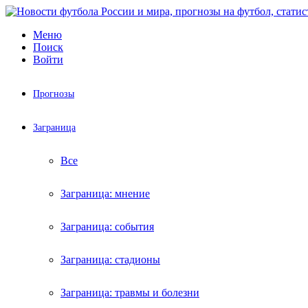
Меню
Поиск
Войти
Прогнозы
Заграница
Все
Заграница: мнение
Заграница: события
Заграница: стадионы
Заграница: травмы и болезни