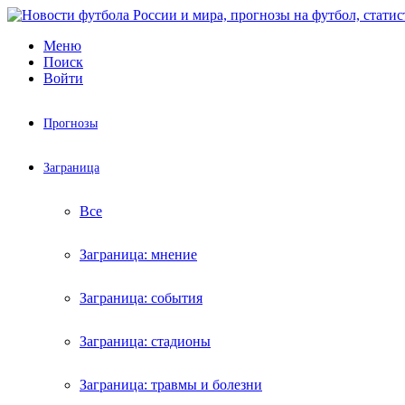
Меню
Поиск
Войти
Прогнозы
Заграница
Все
Заграница: мнение
Заграница: события
Заграница: стадионы
Заграница: травмы и болезни