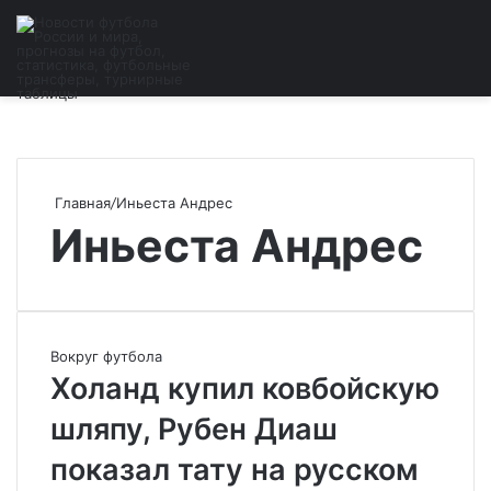
Войти
Поиск
М
Главная
/
Иньеста Андрес
Иньеста Андрес
Вокруг футбола
Холанд купил ковбойскую
шляпу, Рубен Диаш
показал тату на русском