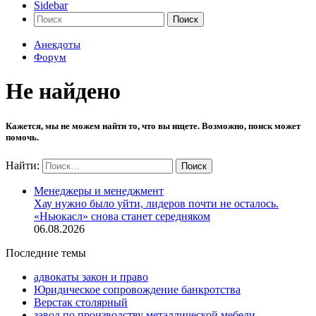
Sidebar
Поиск
Анекдоты
Форум
Не найдено
Кажется, мы не можем найти то, что вы ищете. Возможно, поиск может
помочь.
Найти:
Менеджеры и менеджмент
Хау нужно было уйти, лидеров почти не осталось.
«Ньюкасл» снова станет середняком
06.08.2026
Последние темы
адвокаты закон и право
Юридическое сопровождение банкротства
Верстак столярный
завод по производству металлической мебели