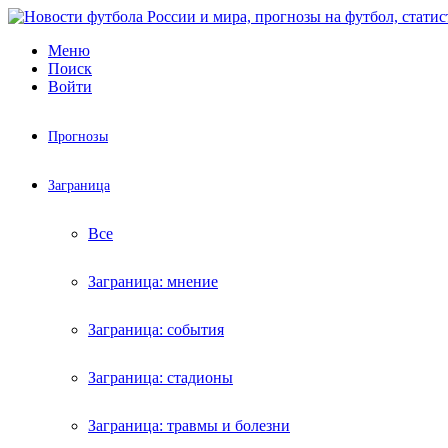
Меню
Поиск
Войти
Прогнозы
Заграница
Все
Заграница: мнение
Заграница: события
Заграница: стадионы
Заграница: травмы и болезни