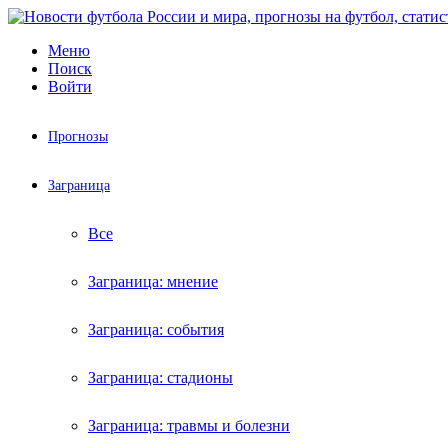
Меню
Поиск
Войти
Прогнозы
Заграница
Все
Заграница: мнение
Заграница: события
Заграница: стадионы
Заграница: травмы и болезни