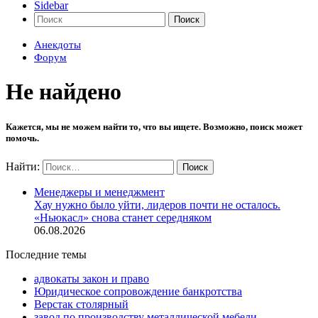
Sidebar
Поиск
Анекдоты
Форум
Не найдено
Кажется, мы не можем найти то, что вы ищете. Возможно, поиск может
помочь.
Найти:
Менеджеры и менеджмент
Хау нужно было уйти, лидеров почти не осталось.
«Ньюкасл» снова станет середняком
06.08.2026
Последние темы
адвокаты закон и право
Юридическое сопровождение банкротства
Верстак столярный
завод по производству металлической мебели