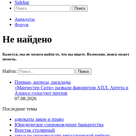
Sidebar
Поиск
Анекдоты
Форум
Не найдено
Кажется, мы не можем найти то, что вы ищете. Возможно, поиск может
помочь.
Найти:
Превью, анонсы, расклады
«Манчестер Сити» назвали фаворитом АПЛ. Артета и
Алонсо голосуют против
07.08.2026
Последние темы
адвокаты закон и право
Юридическое сопровождение банкротства
Верстак столярный
завод по производству металлической мебели