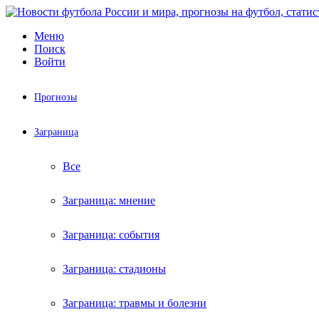
Меню
Поиск
Войти
Прогнозы
Заграница
Все
Заграница: мнение
Заграница: события
Заграница: стадионы
Заграница: травмы и болезни