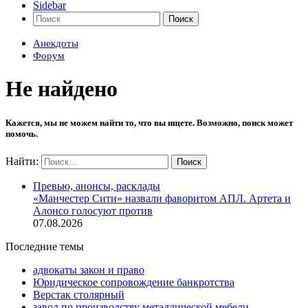
Sidebar
Поиск
Анекдоты
Форум
Не найдено
Кажется, мы не можем найти то, что вы ищете. Возможно, поиск может
помочь.
Найти:
Превью, анонсы, расклады
«Манчестер Сити» назвали фаворитом АПЛ. Артета и
Алонсо голосуют против
07.08.2026
Последние темы
адвокаты закон и право
Юридическое сопровождение банкротства
Верстак столярный
завод по производству металлической мебели