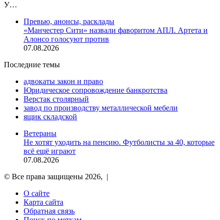
У…
Превью, анонсы, расклады
«Манчестер Сити» назвали фаворитом АПЛ. Артета и
Алонсо голосуют против
07.08.2026
Последние темы
адвокаты закон и право
Юридическое сопровождение банкротства
Верстак столярный
завод по производству металлической мебели
ящик складской
Ветераны
Не хотят уходить на пенсию. Футболисты за 40, которые
всё ещё играют
07.08.2026
© Все права защищены 2026, |
О сайте
Карта сайта
Обратная связь
Поиск по меткам