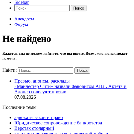
Sidebar
Поиск
Анекдоты
Форум
Не найдено
Кажется, мы не можем найти то, что вы ищете. Возможно, поиск может
помочь.
Найти:
Превью, анонсы, расклады
«Манчестер Сити» назвали фаворитом АПЛ. Артета и
Алонсо голосуют против
07.08.2026
Последние темы
адвокаты закон и право
Юридическое сопровождение банкротства
Верстак столярный
завод по производству металлической мебели