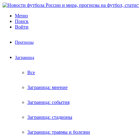
Меню
Поиск
Войти
Прогнозы
Заграница
Все
Заграница: мнение
Заграница: события
Заграница: стадионы
Заграница: травмы и болезни