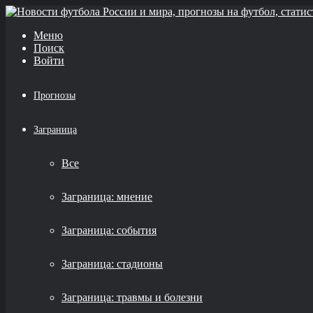
Меню
Поиск
Войти
Прогнозы
Заграница
Все
Заграница: мнение
Заграница: события
Заграница: стадионы
Заграница: травмы и болезни