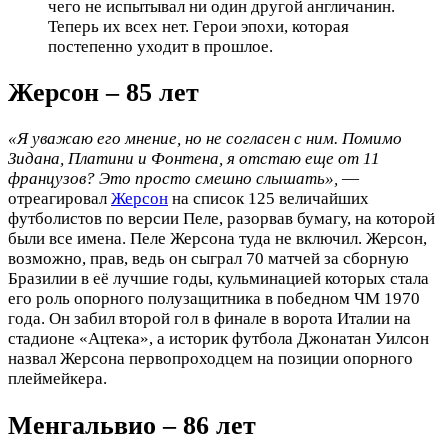
чего не испытывал ни один другой англичанин.
Теперь их всех нет. Герои эпохи, которая
постепенно уходит в прошлое.
Жерсон – 85 лет
«Я уважаю его мнение, но не согласен с ним. Помимо
Зидана, Платини и Фонтена, я отстаю еще от 11
французов? Это просто смешно слышать»,
—
отреагировал
Жерсон
на список 125 величайших
футболистов по версии Пеле, разорвав бумагу, на которой
были все имена. Пеле Жерсона туда не включил. Жерсон,
возможно, прав, ведь он сыграл 70 матчей за сборную
Бразилии в её лучшие годы, кульминацией которых стала
его роль опорного полузащитника в победном ЧМ 1970
года. Он забил второй гол в финале в ворота Италии на
стадионе «Ацтека», а историк футбола Джонатан Уилсон
назвал Жерсона первопроходцем на позиции опорного
плеймейкера.
Менгальвио – 86 лет