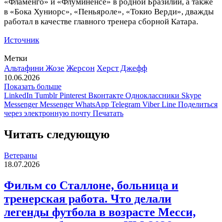
«Фламенго» и «Флуминенсе» в родной Бразилии, а также
в «Бока Хуниорс», «Пеньяроле», «Токио Верди», дважды
работал в качестве главного тренера сборной Катара.
Источник
Метки
Альтафини Жозе
Жерсон
Херст Джефф
10.06.2026
Показать больше
LinkedIn
Tumblr
Pinterest
Вконтакте
Одноклассники
Skype
Messenger
Messenger
WhatsApp
Telegram
Viber
Line
Поделиться
через электронную почту
Печатать
Читать следующую
Ветераны
18.07.2026
Фильм со Сталлоне, больница и
тренерская работа. Что делали
легенды футбола в возрасте Месси,