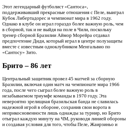
Этот легендарный футболист «Сантоса»,
поддерживавший прекрасные отношения с Пеле, выиграл
Кубок Либертадорес и чемпионат мира в 1962 году.
Однако в клубе он играл гораздо более важную роль, чем
в сборной, так и не выйдя на поле в Чили, поскольку
тренер сборной Бразилии Аймор Морейра отдавал
предпочтение Диди, который играл в центре полузащиты
вместе с известным одноклубником Менгальвио по
«Сантосу» Зито.
Брито – 86 лет
Центральный защитник провел 45 матчей за сборную
Бразилии, включая один матч на чемпионате мира 1966
года, после чего сыграл более важную роль в
незабываемом триумфе команды в 1970 году. Эта
невероятно зрелищная бразильская банда не славилась
надежной игрой в обороне, сохранив свои ворота в
неприкосновенности лишь однажды за турнир, но Брито
отыграл каждую минуту на ЧМ, руководя линией обороны
и создавая условия для того, чтобы Пеле, Жаирзиньо и