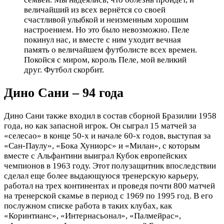
величайший из всех вернётся со своей
счастливой улыбкой и неизменным хорошим
настроением. Но это было невозможно. Пеле
покинул нас, и вместе с ним уходит вечная
память о величайшем футболисте всех времен.
Покойся с миром, король Пеле, мой великий
друг. Футбол скорбит.
Дино Сани – 94 года
Дино Сани также входил в состав сборной Бразилии 1958
года, но как запасной игрок. Он сыграл 15 матчей за
«селесао» в конце 50-х и начале 60-х годов, выступая за
«Сан-Паулу», «Бока Хуниорс» и «Милан», с которым
вместе с Альфантини выиграл Кубок европейских
чемпионов в 1963 году. Этот полузащитник впоследствии
сделал еще более выдающуюся тренерскую карьеру,
работал на трех континентах и ​​проведя почти 800 матчей
на тренерской скамье в период с 1969 по 1995 год. В его
послужном списке работа в таких клубах, как
«Коринтианс», «Интернасьонал», «Палмейрас»,