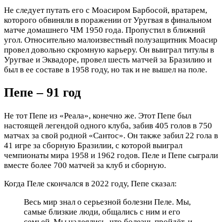
Не следует путать его с Моасиром Барбосой, вратарем,
которого обвиняли в поражении от Уругвая в финальном
матче домашнего ЧМ 1950 года. Пропустил в ближний
угол. Относительно малоизвестный полузащитник Моасир
провел довольно скромную карьеру. Он выиграл титулы в
Уругвае и Эквадоре, провел шесть матчей за Бразилию и
был в ее составе в 1958 году, но так и не вышел на поле.
Пепе – 91 год
Не тот Пепе из «Реала», конечно же. Этот Пепе был
настоящей легендой одного клуба, забив 405 голов в 750
матчах за свой родной «Сантос». Он также забил 22 гола в
41 игре за сборную Бразилии, с которой выиграл
чемпионаты мира 1958 и 1962 годов. Пеле и Пепе сыграли
вместе более 700 матчей за клуб и сборную.
Когда Пеле скончался в 2022 году, Пепе сказал:
Весь мир знал о серьезной болезни Пеле. Мы,
самые близкие люди, общались с ним и его
семьей. Мы надеялись, что болезнь пройдёт, и