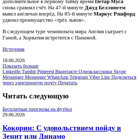
дополнительное к первому тайму время
Петар Муса
снова сравнял счёт. На 47-й минуте
Джуд Беллингем
вывел англичан вперёд. На 85-й минуте
Маркус Рэшфорд
удвоил преимущество «трёх львов».
В следующем туре чемпионата мира Англия сыграет с
Ганой, а Хорватия встретится с Панамой.
Источник
18.06.2026
Показать больше
LinkedIn
Tumblr
Pinterest
Вконтакте
Одноклассники
Skype
Messenger
Messenger
WhatsApp
Telegram
Viber
Line
Поделиться
через электронную почту
Печатать
Читать следующую
Бесплатные прогнозы на футбол
29.06.2026
Кокорин: С удовольствием пойду в
Зенит или Динамо